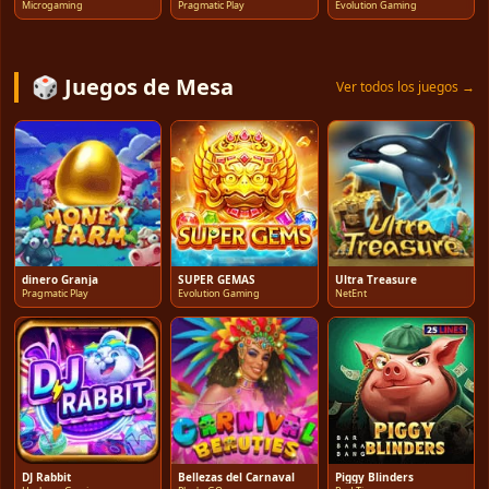
Microgaming
Pragmatic Play
Evolution Gaming
🎲 Juegos de Mesa
Ver todos los juegos →
dinero Granja
SUPER GEMAS
Ultra Treasure
Pragmatic Play
Evolution Gaming
NetEnt
DJ Rabbit
Bellezas del Carnaval
Piggy Blinders