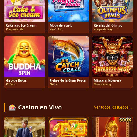
Cake and Ice Cream
Modo de Vuelo
Rivales del Olimpo
Pragmatic Play
Play'n GO
Pragmatic Play
Giro de Buda
Fiebre de la Gran Pesca
Máscara Japonesa
PG Soft
NetEnt
Microgaming
🎰 Casino en Vivo
Ver todos los juegos →