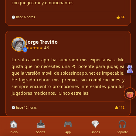
con juegos muy emocionantes.
🕒 hace 6 horas
👍 64
Jorge Treviño
★★★★★
4.9
✓
La sol casino app ha superado mis expectativas. Me
gusta que no necesites una PC potente para jugar, ya
que la versión móvil de solcasinoapp.net es impecable.
He logrado retirar mis premios sin complicaciones y
siempre encuentro promociones interesantes para los
jugadores mexicanos. ¡Cinco estrellas!
🕒 hace 12 horas
👍 112
🏠
📥
🎮
💎
🎧
Inicio
Sports
App
Bonos
Soporte