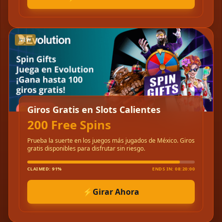
NEW
Giros Gratis en Slots Calientes
200 Free Spins
Prueba la suerte en los juegos más jugados de México. Giros
gratis disponibles para disfrutar sin riesgo.
CLAIMED: 91%
ENDS IN: 08:20:00
⚡
Girar Ahora