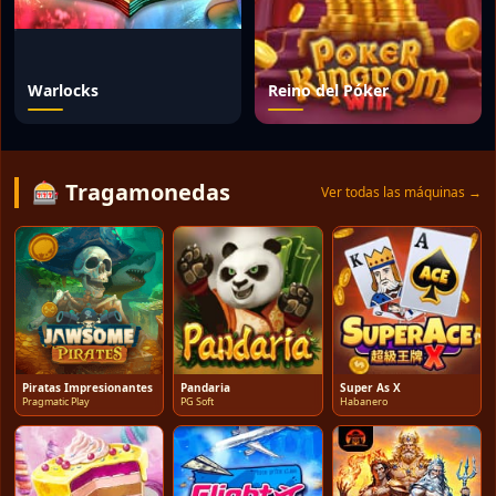
Warlocks
Reino del Póker
🎰 Tragamonedas
Ver todas las máquinas →
Piratas Impresionantes
Pandaria
Super As X
Pragmatic Play
PG Soft
Habanero