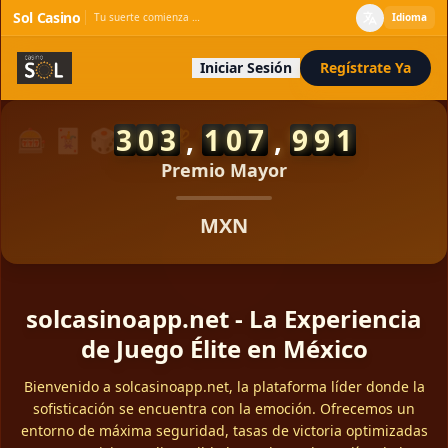
29/06/2026 Fer*** retiro exitoso 8,300 MXN ✅
Sol Casino
Tu suerte comienza aquí
Idioma
29/06/2026 Jua*** gano 10,000 MXN 🔥
29/06/2026 Jav*** recibio bono 850 MXN ✨
Iniciar Sesión
Regístrate Ya
29/06/2026 Mat*** recibio reembolso 1,360 MXN 💵
29/06/2026 Mar*** pego el jackpot de 236,000 MXN 🎰
Bono de Bienvenida
29/06/2026 Xim*** gano 29,500 MXN 💰
3
0
3
,
0
2
9
,
1
5
3
🎰 🃏 🎲 💰 🏆
solcasinoapp.net
🎉
29/06/2026 Fer*** retiro exitoso 8,300 MXN ✅
29/06/2026 Dan*** retiro exitoso 1,000 MXN 💸
Premio Mayor
29/06/2026 Dia*** recibio reembolso 780 MXN 🎊
29/06/2026 Ana*** gano 27,500 MXN 🔥
MXN
29/06/2026 Car*** retiro exitoso 6,900 MXN 💸
29/06/2026 Javi*** recibio bono 200 MXN 🎉
29/06/2026 Mig*** recibio reembolso 740 MXN 🎊
29/06/2026 Pau*** pego el jackpot de 85,000 MXN 💥
solcasinoapp.net - La Experiencia
29/06/2026 Luc*** recibio bono 1,650 MXN 🎁
de Juego Élite en México
29/06/2026 Reg*** recibio reembolso 1,100 MXN 🔄
29/06/2026 Ale*** recibio reembolso 920 MXN 🎊
Bienvenido a solcasinoapp.net, la plataforma líder donde la
29/06/2026 Die*** retiro exitoso 5,700 MXN 🏦
sofisticación se encuentra con la emoción. Ofrecemos un
29/06/2026 Regi*** recibio reembolso 900 MXN 💵
entorno de máxima seguridad, tasas de victoria optimizadas
29/06/2026 Sof*** retiro exitoso 12,200 MXN ✅