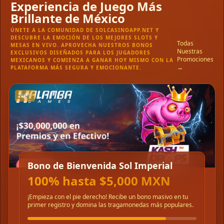
Experiencia de Juego Más
Brillante de México
ÚNETE A LA COMUNIDAD DE SOLCASINOAPP.NET Y
DESCUBRE LA EMOCIÓN DE LOS MEJORES SLOTS Y
Todas
MESAS EN VIVO. APROVECHA NUESTROS BONOS
Nuestras
EXCLUSIVOS DISEÑADOS PARA LOS JUGADORES
Promociones
MEXICANOS Y COMIENZA A GANAR HOY MISMO CON LA
→
PLATAFORMA MÁS SEGURA Y EMOCIONANTE.
HOT
Bono de Bienvenida Sol Imperial
100% hasta $5,000 MXN
¡Empieza con el pie derecho! Recibe un bono masivo en tu
primer registro y domina las tragamonedas más populares.