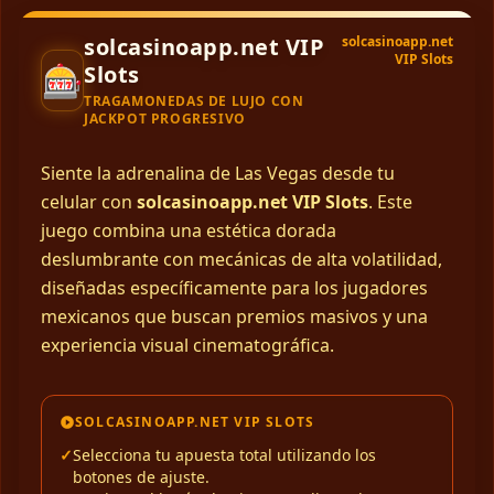
solcasinoapp.net VIP
solcasinoapp.net
VIP Slots
🎰
Slots
TRAGAMONEDAS DE LUJO CON
JACKPOT PROGRESIVO
Siente la adrenalina de Las Vegas desde tu
celular con
solcasinoapp.net VIP Slots
. Este
juego combina una estética dorada
deslumbrante con mecánicas de alta volatilidad,
diseñadas específicamente para los jugadores
mexicanos que buscan premios masivos y una
experiencia visual cinematográfica.
SOLCASINOAPP.NET VIP SLOTS
Selecciona tu apuesta total utilizando los
botones de ajuste.