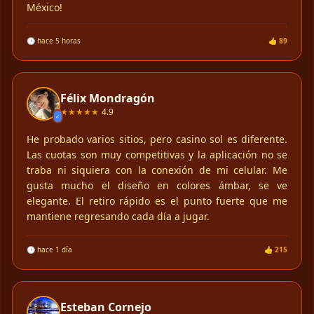
México!
🕒 hace 5 horas
👍 89
Félix Mondragón
★★★★★
4.9
✓
He probado varios sitios, pero casino sol es diferente.
Las cuotas son muy competitivas y la aplicación no se
traba ni siquiera con la conexión de mi celular. Me
gusta mucho el diseño en colores ámbar, se ve
elegante. El retiro rápido es el punto fuerte que me
mantiene regresando cada día a jugar.
🕒 hace 1 día
👍 215
Esteban Cornejo