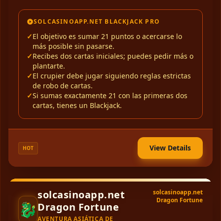
SOLCASINOAPP.NET BLACKJACK PRO
El objetivo es sumar 21 puntos o acercarse lo
más posible sin pasarse.
Recibes dos cartas iniciales; puedes pedir más o
plantarte.
El crupier debe jugar siguiendo reglas estrictas
de robo de cartas.
Si sumas exactamente 21 con las primeras dos
cartas, tienes un Blackjack.
View Details
HOT
solcasinoapp.net
solcasinoapp.net
Dragon Fortune
🐉
Dragon Fortune
AVENTURA ASIÁTICA DE