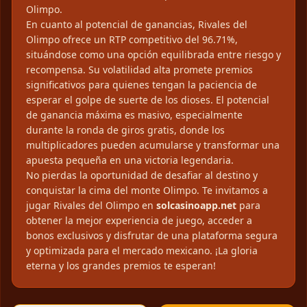
Olimpo.
En cuanto al potencial de ganancias, Rivales del
Olimpo ofrece un RTP competitivo del 96.71%,
situándose como una opción equilibrada entre riesgo y
recompensa. Su volatilidad alta promete premios
significativos para quienes tengan la paciencia de
esperar el golpe de suerte de los dioses. El potencial
de ganancia máxima es masivo, especialmente
durante la ronda de giros gratis, donde los
multiplicadores pueden acumularse y transformar una
apuesta pequeña en una victoria legendaria.
No pierdas la oportunidad de desafiar al destino y
conquistar la cima del monte Olimpo. Te invitamos a
jugar Rivales del Olimpo en
solcasinoapp.net
para
obtener la mejor experiencia de juego, acceder a
bonos exclusivos y disfrutar de una plataforma segura
y optimizada para el mercado mexicano. ¡La gloria
eterna y los grandes premios te esperan!