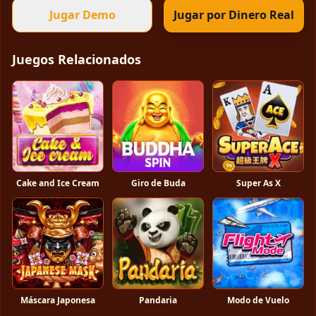
Jugar Demo
Jugar por Dinero Real
Juegos Relacionados
Cake and Ice Cream
Giro de Buda
Super As X
Máscara Japonesa
Pandaria
Modo de Vuelo