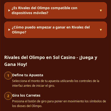
¿Es Rivales del Olimpo compatible con
▼
dispositivos móviles?
¿Cómo puedo empezar a ganar en Rivales del
▼
Olimpo?
Rivales del Olimpo en Sol Casino - ¡Juega y
Gana Hoy!
Define tu Apuesta
1
Selecciona el monto de tu apuesta utilizando los controles de la
interfaz antes de iniciar el giro.
Gira los Carretes
2
Presiona el botón de giro para poner en movimiento los símbolos de
los dioses del Olimpo.