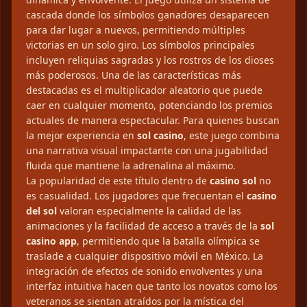
cascada donde los símbolos ganadores desaparecen
para dar lugar a nuevos, permitiendo múltiples
victorias en un solo giro. Los símbolos principales
incluyen reliquias sagradas y los rostros de los dioses
más poderosos. Una de las características más
destacadas es el multiplicador aleatorio que puede
caer en cualquier momento, potenciando los premios
actuales de manera espectacular. Para quienes buscan
la mejor experiencia en
sol casino
, este juego combina
una narrativa visual impactante con una jugabilidad
fluida que mantiene la adrenalina al máximo.
La popularidad de este título dentro de
casino sol
no
es casualidad. Los jugadores que frecuentan el
casino
del sol
valoran especialmente la calidad de las
animaciones y la facilidad de acceso a través de la
sol
casino app
, permitiendo que la batalla olímpica se
traslade a cualquier dispositivo móvil en México. La
integración de efectos de sonido envolventes y una
interfaz intuitiva hacen que tanto los novatos como los
veteranos se sientan atraídos por la mística del