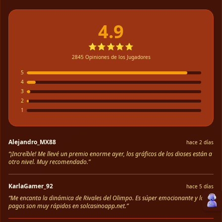
4.9
⭐⭐⭐⭐⭐
2845 Opiniones de los Jugadores
5
4
3
2
1
Alejandro_MX88
hace 2 días
“¡Increíble! Me llevé un premio enorme ayer, los gráficos de los dioses están a
otro nivel. Muy recomendado.”
KarlaGamer_92
hace 5 días
“Me encanta la dinámica de Rivales del Olimpo. Es súper emocionante y los
pagos son muy rápidos en solcasinoapp.net.”