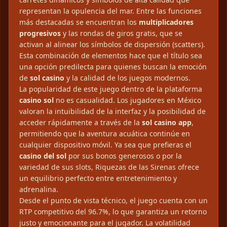
representan la opulencia del mar. Entre las funciones
más destacadas se encuentran los
multiplicadores
progresivos
y las rondas de giros gratis, que se
activan al alinear los símbolos de dispersión (scatters).
Esta combinación de elementos hace que el título sea
una opción predilecta para quienes buscan la emoción
de
sol casino
y la calidad de los juegos modernos.
La popularidad de este juego dentro de la plataforma
casino sol
no es casualidad. Los jugadores en México
valoran la intuibilidad de la interfaz y la posibilidad de
acceder rápidamente a través de la
sol casino app
,
permitiendo que la aventura acuática continúe en
cualquier dispositivo móvil. Ya sea que prefieras el
casino del sol
por sus bonos generosos o por la
variedad de sus slots, Riquezas de las Sirenas ofrece
un equilibrio perfecto entre entretenimiento y
adrenalina.
Desde el punto de vista técnico, el juego cuenta con un
RTP competitivo del 96.7%, lo que garantiza un retorno
justo y emocionante para el jugador. La volatilidad