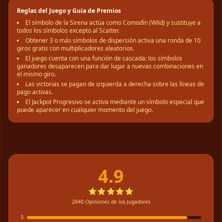
Reglas del Juego y Guía de Premios
El símbolo de la Sirena actúa como Comodín (Wild) y sustituye a
todos los símbolos excepto al Scatter.
Obtener 3 o más símbolos de dispersión activa una ronda de 10
giros gratis con multiplicadores aleatorios.
El juego cuenta con una función de cascada: los símbolos
ganadores desaparecen para dar lugar a nuevas combinaciones en
el mismo giro.
Las victorias se pagan de izquierda a derecha sobre las líneas de
pago activas.
El Jackpot Progresivo se activa mediante un símbolo especial que
puede aparecer en cualquier momento del juego.
4.9
⭐⭐⭐⭐⭐
2840 Opiniones de los Jugadores
5