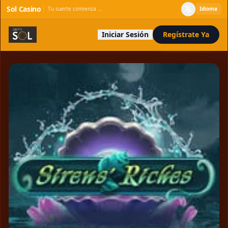
Sol Casino
Tu suerte comienza aquí
Idioma
Iniciar Sesión
Regístrate Ya