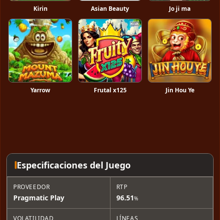
Kirin
Asian Beauty
Jo ji ma
Yarrow
Frutal x125
Jin Hou Ye
Especificaciones del Juego
PROVEEDOR
RTP
Pragmatic Play
96.51
%
VOLATILIDAD
LÍNEAS