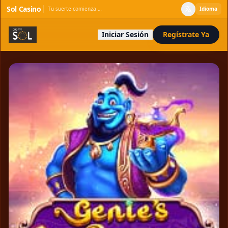
Sol Casino
Tu suerte comienza aquí
Idioma
Iniciar Sesión
Regístrate Ya