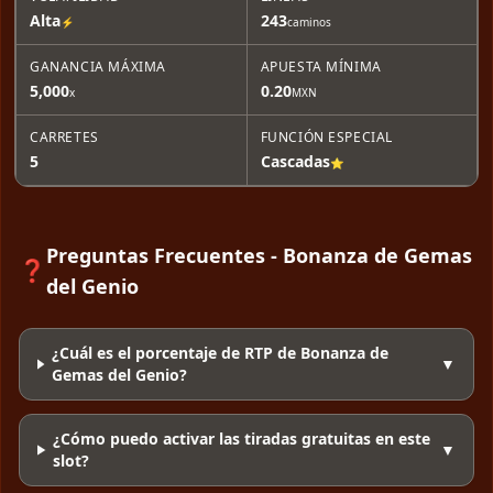
Alta
243
⚡
caminos
GANANCIA MÁXIMA
APUESTA MÍNIMA
5,000
0.20
x
MXN
CARRETES
FUNCIÓN ESPECIAL
5
Cascadas
⭐
Preguntas Frecuentes - Bonanza de Gemas
❓
del Genio
¿Cuál es el porcentaje de RTP de Bonanza de
▼
Gemas del Genio?
¿Cómo puedo activar las tiradas gratuitas en este
▼
slot?