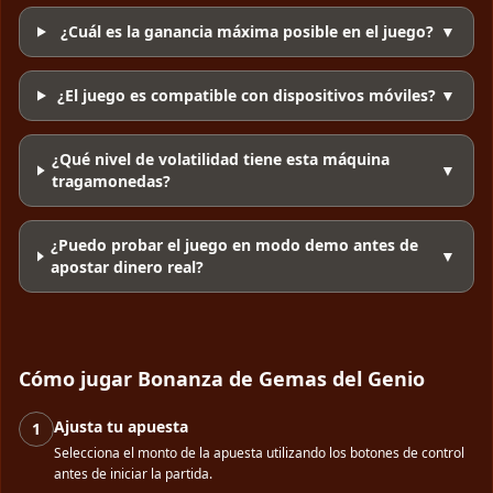
¿Cuál es la ganancia máxima posible en el juego?
▼
¿El juego es compatible con dispositivos móviles?
▼
¿Qué nivel de volatilidad tiene esta máquina
▼
tragamonedas?
¿Puedo probar el juego en modo demo antes de
▼
apostar dinero real?
Cómo jugar Bonanza de Gemas del Genio
Ajusta tu apuesta
1
Selecciona el monto de la apuesta utilizando los botones de control
antes de iniciar la partida.